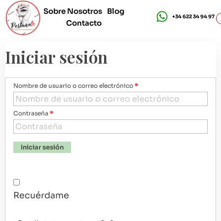
Sobre Nosotros
Blog
+34 622 34 94 97
Contacto
Cursos de Pestañas - Pestañate
Cursos de pestañas online y presenciales en Madrid
Iniciar sesión
Nombre de usuario o correo electrónico
*
Contraseña
*
Iniciar sesión
Recuérdame